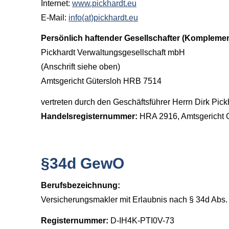
Internet:
www.pickhardt.eu
E-Mail:
info(at)pickhardt.eu
Persönlich haftender Gesellschafter (Komplemen
Pickhardt Verwaltungsgesellschaft mbH
(Anschrift siehe oben)
Amtsgericht Gütersloh HRB 7514
vertreten durch den Geschäftsführer Herrn Dirk Pick
Handelsregisternummer:
HRA 2916, Amtsgericht 
§34d GewO
Berufsbezeichnung:
Ver­sicherungs­makler mit Erlaubnis nach § 34d Ab
Registernummer:
D-IH4K-PTI0V-73